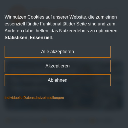
Skip
to
content
Wir nutzen Cookies auf unserer Website, die zum einen
essenziell für die Funktionalität der Seite sind und zum
Anderen dabei helfen, das Nutzererlebnis zu optimieren.
Go to...
Statistiken, Essenziell
.
Alle akzeptieren
Akzeptieren
Kassenkraft (m/w/d)
für Drogerie in
Ablehnen
Herrenberg
Individuelle Datenschutzeinstellungen
Bereich: Kasse
Herrenberg
16,16€
ab sofort