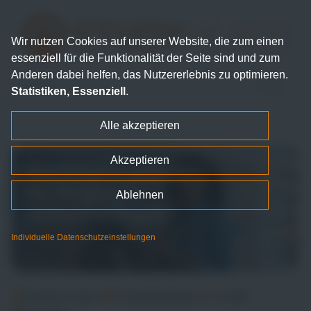
Skip
to
content
Wir nutzen Cookies auf unserer Website, die zum einen
essenziell für die Funktionalität der Seite sind und zum
Anderen dabei helfen, das Nutzererlebnis zu optimieren.
Go to...
Statistiken, Essenziell
.
Alle akzeptieren
Akzeptieren
Kassierer/in (m/w/d)
für Drogerie in
Ablehnen
Schwieberdingen
Individuelle Datenschutzeinstellungen
Bereich: Kasse
Schwieberdingen
16,16€