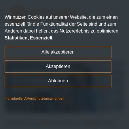
Skip
to
content
Wir nutzen Cookies auf unserer Website, die zum einen
essenziell für die Funktionalität der Seite sind und zum
Anderen dabei helfen, das Nutzererlebnis zu optimieren.
Go to...
Statistiken, Essenziell
.
Alle akzeptieren
Akzeptieren
Kassenkraft (m/w/d)
für Drogerie in
Ablehnen
Schwalmtal
Individuelle Datenschutzeinstellungen
Bereich: Kasse
Schwalmtal
16,16€
ab sofort