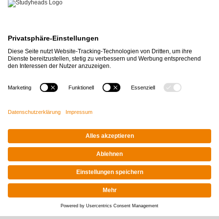
APP-DOWNLOAD
Ja, es ist mein erster Job bei
Studyheads
und ich finde es
cool, weil es ganz easy und
schnell ist Jobs zu finden.
Alles ging gut.
Alareshi Vael
Impressum
|
Datenschutz
© STUDYHEADS, 2026
Facebook
Instagram
LinkedIn
Xing
Tiktok