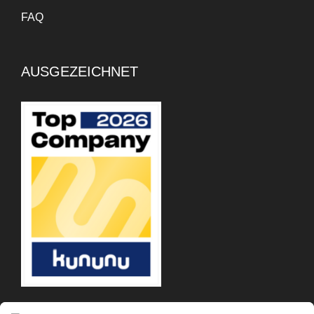
der Finanzplanung geholfen,
FAQ
da ich entscheiden kann, wie
viel ich arbeiten muss,
basierend auf meinen
AUSGEZEICHNET
Ausgaben. Insgesamt hat es
mich effizienter gemacht.
Mukul Sebaruth