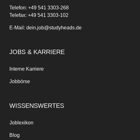
Telefon:
+
49
541 3303-268
Telefax:
+49 541 3303-102
E-Mail:
dein.job@studyheads.de
JOBS & KARRIERE
Interne Karriere
Jobbörse
Anfangs war es schwer, Arbeit
und Studium zu balancieren,
weil es neu für mich war. Aber
WISSENSWERTES
mit der Zeit hat die Arbeit bei
Studyheads
meine
Zeitmanagement- und
Joblexikon
Planungsfähigkeiten
Blog
verbessert. Es hat auch bei