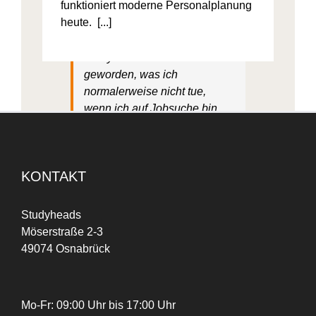
funktioniert moderne Personalplanung
heute. [...]
Ich bin auf Instagram auf
Studyheads aufmerksam
geworden, was ich
normalerweise nicht tue,
wenn ich auf Jobsuche bin.
Das war schon ein
ungewöhnlicher Weg, einen
Job zu finden. Aber für mich
KONTAKT
sehr praktisch und das hat mir
wirklich Spaß gemacht.
Studyheads
Möserstraße 2-3
Peri Dost
49074 Osnabrück
Mo-Fr: 09:00 Uhr bis 17:00 Uhr