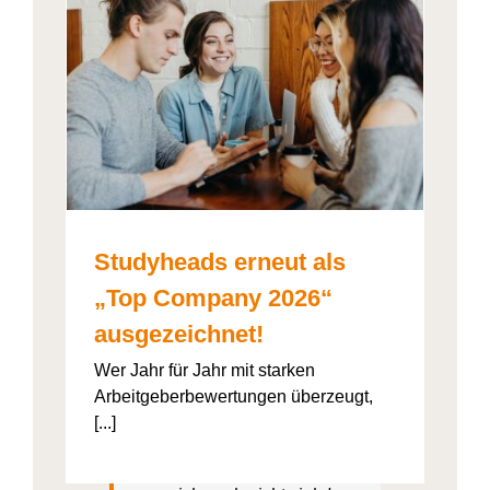
026“
artner
Studyheads erneut als
„Top Company 2026“
ausgezeichnet!
Studyheads
ist super
organisierter, also durch die
Wer Jahr für Jahr mit starken
App ist es halt einfach und
Arbeitgeberbewertungen überzeugt,
geht voll schnell. Also wenn
[...]
man sich bewirbt, sind da ein
paar Klicks und dann muss