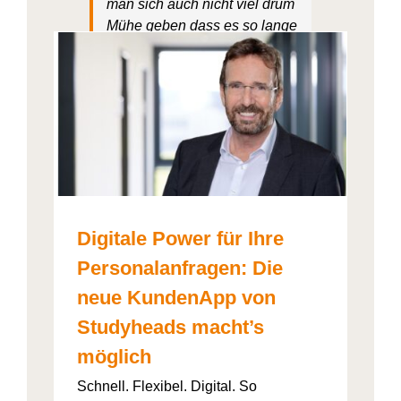
man sich auch nicht viel drum
Mühe
geben
dass es so lange
dauert. Es geht schnell und
einfach.
: Die
ht’s
Amelie Maag
Digitale Power für Ihre
Personalanfragen: Die
neue KundenApp von
Studyheads macht’s
möglich
Schnell. Flexibel. Digital. So