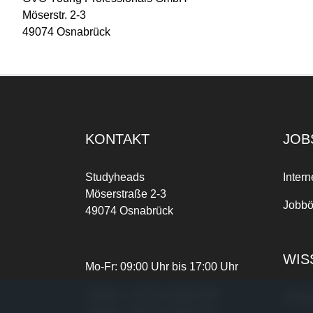
Möserstr. 2-3
49074 Osnabrück
KONTAKT
JOB
Studyheads
Intern
Möserstraße 2-3
Jobbö
49074 Osnabrück
WIS
Mo-Fr: 09:00 Uhr bis 17:00 Uhr
Telefon:
+49 541 3303-268
Joble
Telefax:
+49 541 3303-102