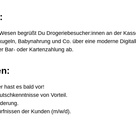
:
 Wesen begrüßt Du Drogeriebesucher:innen an der Kass
geln, Babynahrung und Co. über eine moderne Digital
er Bar- oder Kartenzahlung ab.
en:
r hast es bald vor!
tschkenntnisse von Vorteil.
rderung.
dürfnissen der Kunden (m/w/d).