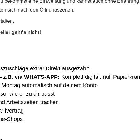
Du bekommst eine Einweisung und kannst auch ohne Erfahrung di
ten sich nach den Öffnungszeiten.
talten.
ller geht's nicht!
gszuschläge extra! Direkt ausgezahlt.
–
z.B. via WHATS-APP:
Komplett digital, null Papierkra
 Montag automatisch auf deinem Konto
so, wie er zu dir passt
nd Arbeitszeiten tracken
rifvertrag
ine-Shops