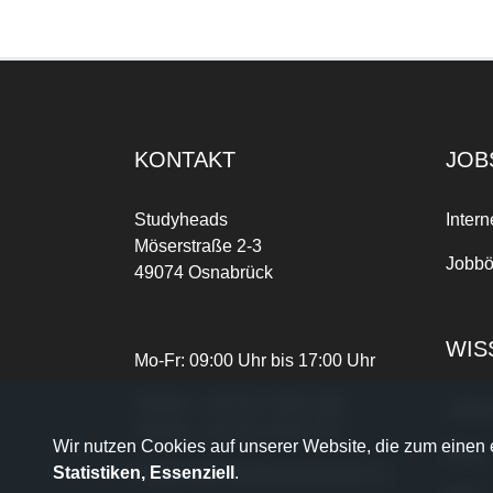
KONTAKT
JOB
Studyheads
Intern
Möserstraße 2-3
Jobbö
49074 Osnabrück
WIS
Mo-Fr: 09:00 Uhr bis 17:00 Uhr
Telefon:
+49 541 3303-268
Joble
Telefax:
+49 541 3303-102
Wir nutzen Cookies auf unserer Website, die zum einen e
Blog
Statistiken, Essenziell
.
E-Mail:
dein.job@studyheads.de