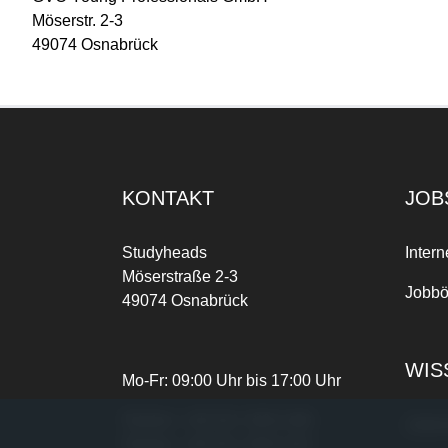
Möserstr. 2-3
49074 Osnabrück
KONTAKT
JOB
Studyheads
Intern
Möserstraße 2-3
Jobbö
49074 Osnabrück
WIS
Mo-Fr: 09:00 Uhr bis 17:00 Uhr
Telefon:
+49 541 3303-268
Joble
Telefax:
+49 541 3303-102