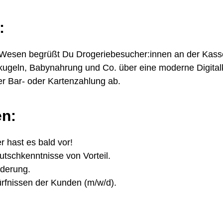
:
 Wesen begrüßt Du Drogeriebesucher:innen an der Kass
geln, Babynahrung und Co. über eine moderne Digital
er Bar- oder Kartenzahlung ab.
en:
r hast es bald vor!
tschkenntnisse von Vorteil.
rderung.
dürfnissen der Kunden (m/w/d).