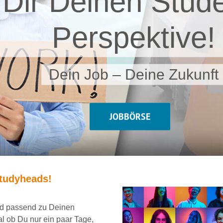
 Dir Deinen Stude
Perspektive!
Dein Job – Deine Zukunft
JOBBÖRSE
tudyheads
!
und passend
zu Deinen
al ob Du nur ein
paar Tage,