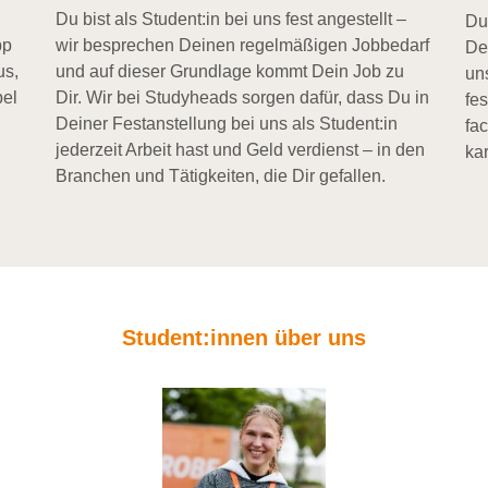
Du bist als Student:in bei uns fest angestellt –
Du
pp
wir besprechen Deinen regelmäßigen Jobbedarf
De
us,
und auf dieser Grundlage kommt Dein Job zu
un
bel
Dir. Wir bei Studyheads sorgen dafür, dass Du in
fe
Deiner Festanstellung bei uns als Student:in
fa
jederzeit Arbeit hast und Geld verdienst – in den
kar
Branchen und Tätigkeiten, die Dir gefallen.
Student:innen über uns