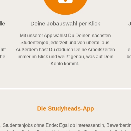
le
Deine Jobauswahl per Klick
Mit unserer App wählst Du Deinen nächsten
Studentenjob jederzeit und von überall aus.
iff
Außerdem
hast Du dadurch
Deine Arbeitszeiten
e
ähe
im
mer im
Blick und weiß
t
genau, was auf Dein
be
Konto
kommt.
Die Studyheads-App
 Studentenjobs ohne Ende: Egal ob Interessent:in, Bewerber:in 