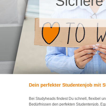
Sichere
Dein
perfekte
r
Studentenjob
mit
S
Bei
Studyheads
findest Du
schnell, flexibel 
Bedürfnissen den
perfekten Studentenjob
. Eg