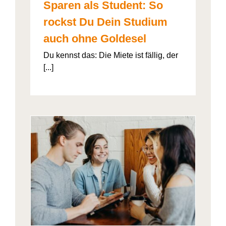
Sparen als Student: So
rockst Du Dein Studium
auch ohne Goldesel
Du kennst das: Die Miete ist fällig, der
[...]
026“
artner