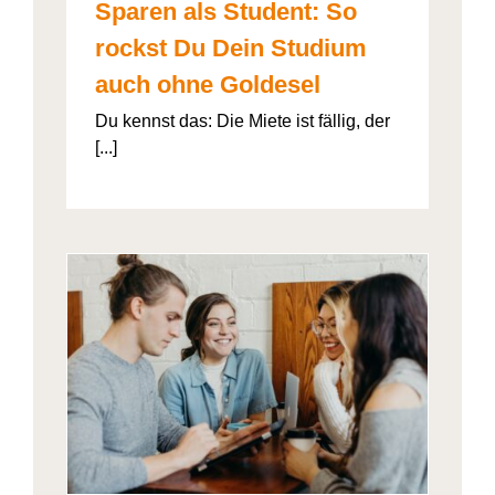
Sparen als Student: So
rockst Du Dein Studium
auch ohne Goldesel
Du kennst das: Die Miete ist fällig, der
[...]
026“
artner