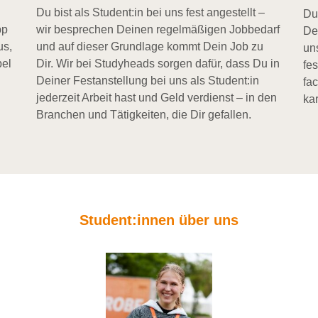
Du bist als Student:in bei uns fest angestellt –
Du
pp
wir besprechen Deinen regelmäßigen Jobbedarf
De
us,
und auf dieser Grundlage kommt Dein Job zu
un
bel
Dir. Wir bei Studyheads sorgen dafür, dass Du in
fe
Deiner Festanstellung bei uns als Student:in
fa
jederzeit Arbeit hast und Geld verdienst – in den
kar
Branchen und Tätigkeiten, die Dir gefallen.
Student:innen über uns