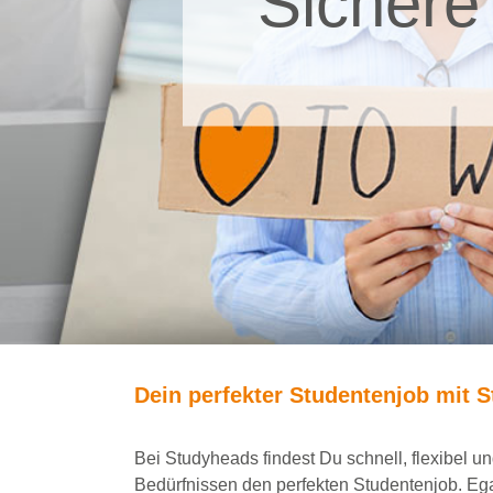
Sichere
Dein
perfekte
r
Studentenjob
mit
S
Bei
Studyheads
findest Du
schnell, flexibel 
Bedürfnissen den
perfekten Studentenjob
. Eg