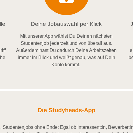
le
Deine Jobauswahl per Klick
Mit unserer App wählst Du Deinen nächsten
Studentenjob jederzeit und von überall aus.
iff
Außerdem
hast Du dadurch
Deine Arbeitszeiten
e
ähe
im
mer im
Blick und weiß
t
genau, was auf Dein
be
Konto
kommt.
Die Studyheads-App
 Studentenjobs ohne Ende: Egal ob Interessent:in, Bewerber:in 