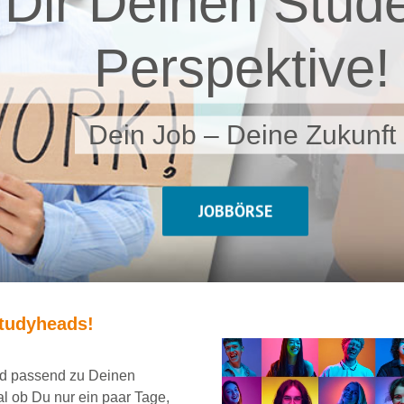
 Dir Deinen Stude
Perspektive!
Dein Job – Deine Zukunft
JOBBÖRSE
tudyheads
!
und passend
zu Deinen
al ob Du nur ein
paar Tage,