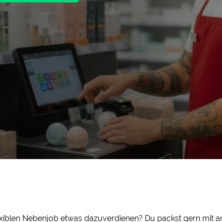
iblen Nebenjob etwas dazuverdienen? Du packst gern mit an 