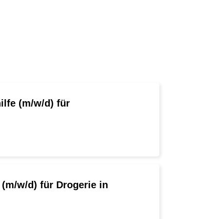
lfe (m/w/d) für
(m/w/d) für Drogerie in