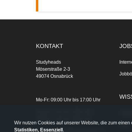
KONTAKT
JOB
Studyheads
Intern
Möserstraße 2-3
Jobbö
49074 Osnabrück
WIS
Mo-Fr: 09:00 Uhr bis 17:00 Uhr
Telefon:
+49 541 3303-268
Joble
Telefax:
+49 541 3303-102
Wir nutzen Cookies auf unserer Website, die zum einen e
Blog
Statistiken, Essenziell
.
E-Mail:
dein.job@studyheads.de