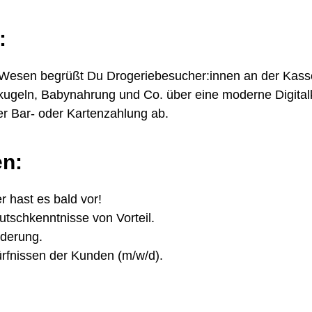
:
 Wesen begrüßt Du Drogeriebesucher:innen an der Kass
geln, Babynahrung und Co. über eine moderne Digital
er Bar- oder Kartenzahlung ab.
en:
r hast es bald vor!
tschkenntnisse von Vorteil.
rderung.
dürfnissen der Kunden (m/w/d).