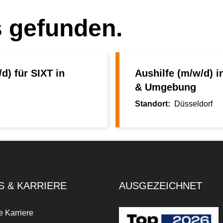
s gefunden.
d) für SIXT in
Aushilfe (m/w/d) i
& Umgebung
Düsseldorf
S & KARRIERE
AUSGEZEICHNET
e Karriere