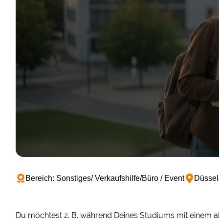
Bereich: Sonstiges/ Verkaufshilfe/Büro / Event
Düssel
Du möchtest z. B. während Deines Studiums mit einem 