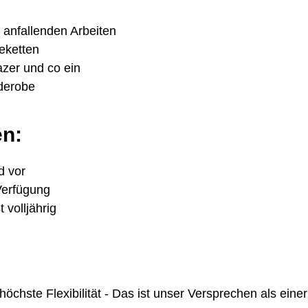
i anfallenden Arbeiten
eketten
azer und co ein
rderobe
en:
d vor
Verfügung
 volljährig
te Flexibilität - Das ist unser Versprechen als einer 