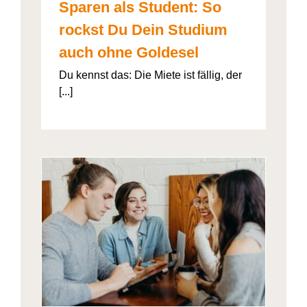
Sparen als Student: So
rockst Du Dein Studium
auch ohne Goldesel
Du kennst das: Die Miete ist fällig, der
[...]
026“
artner