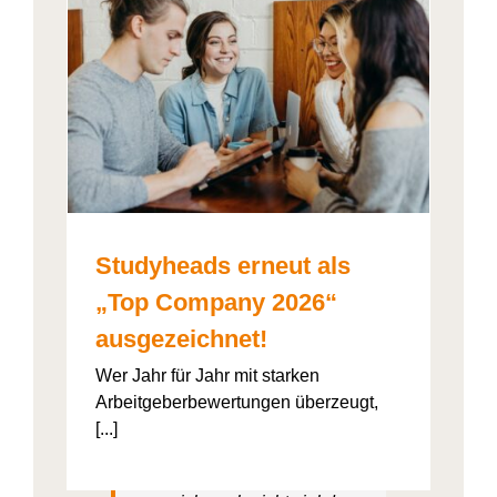
026“
artner
Studyheads erneut als
„Top Company 2026“
ausgezeichnet!
Studyheads
ist super
organisierter, also durch die
Wer Jahr für Jahr mit starken
App ist es halt einfach und
Arbeitgeberbewertungen überzeugt,
geht voll schnell. Also wenn
[...]
man sich bewirbt, sind da ein
paar Klicks und dann muss