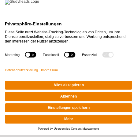
APP-DOWNLOAD
Ja, es ist mein erster Job bei
Studyheads
und ich finde es
cool, weil es ganz easy und
schnell ist Jobs zu finden.
Alles ging gut.
Alareshi Vael
Impressum
|
Datenschutz
© STUDYHEADS, 2026
Facebook
Instagram
LinkedIn
Xing
Tiktok