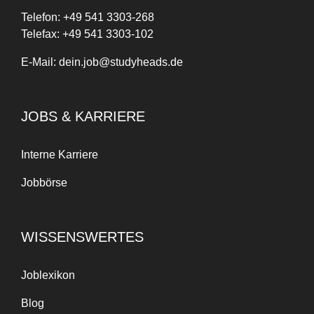
Telefon:
+
49
541 3303-268
Telefax:
+49 541 3303-102
E-Mail:
dein.job@studyheads.de
JOBS & KARRIERE
Interne Karriere
Jobbörse
Anfangs war es schwer, Arbeit
und Studium zu balancieren,
weil es neu für mich war. Aber
WISSENSWERTES
mit der Zeit hat die Arbeit bei
Studyheads
meine
Zeitmanagement- und
Joblexikon
Planungsfähigkeiten
Blog
verbessert. Es hat auch bei