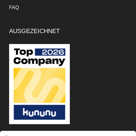
der Finanzplanung geholfen,
FAQ
da ich entscheiden kann, wie
viel ich arbeiten muss,
basierend auf meinen
AUSGEZEICHNET
Ausgaben. Insgesamt hat es
mich effizienter gemacht.
Mukul Sebaruth