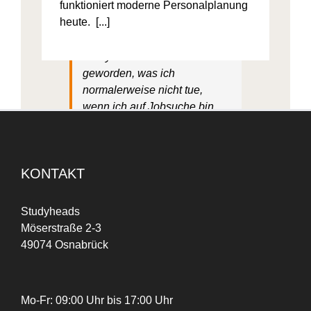
funktioniert moderne Personalplanung
heute. [...]
Ich bin auf Instagram auf
Studyheads aufmerksam
geworden, was ich
normalerweise nicht tue,
wenn ich auf Jobsuche bin.
Das war schon ein
ungewöhnlicher Weg, einen
Job zu finden. Aber für mich
KONTAKT
sehr praktisch und das hat mir
wirklich Spaß gemacht.
Studyheads
Möserstraße 2-3
Peri Dost
49074 Osnabrück
Mo-Fr: 09:00 Uhr bis 17:00 Uhr