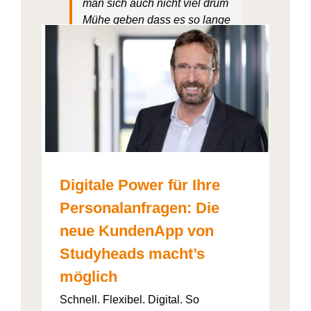
man sich auch nicht viel drum
Mühe
geben
dass es so lange
dauert. Es geht schnell und
einfach.
: Die
ht’s
Amelie Maag
Digitale Power für Ihre
Personalanfragen: Die
neue KundenApp von
Studyheads macht’s
möglich
Schnell. Flexibel. Digital. So