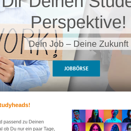
 Dir Deinen Stude
Perspektive!
Dein Job – Deine Zukunft
JOBBÖRSE
tudyheads
!
und passend
zu Deinen
al ob Du nur ein
paar Tage,