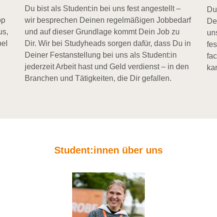
Du bist als Student:in bei uns fest angestellt –
Du
pp
wir besprechen Deinen regelmäßigen Jobbedarf
De
us,
und auf dieser Grundlage kommt Dein Job zu
un
bel
Dir. Wir bei Studyheads sorgen dafür, dass Du in
fe
Deiner Festanstellung bei uns als Student:in
fa
jederzeit Arbeit hast und Geld verdienst – in den
kar
Branchen und Tätigkeiten, die Dir gefallen.
Student:innen über uns