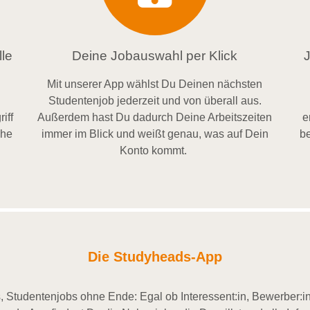
le
Deine Jobauswahl per Klick
Mit unserer App wählst Du Deinen nächsten
Studentenjob jederzeit und von überall aus.
iff
Außerdem
hast Du dadurch
Deine Arbeitszeiten
e
ähe
im
mer im
Blick und weiß
t
genau, was auf Dein
be
Konto
kommt.
Die Studyheads-App
 Studentenjobs ohne Ende: Egal ob Interessent:in, Bewerber:in 