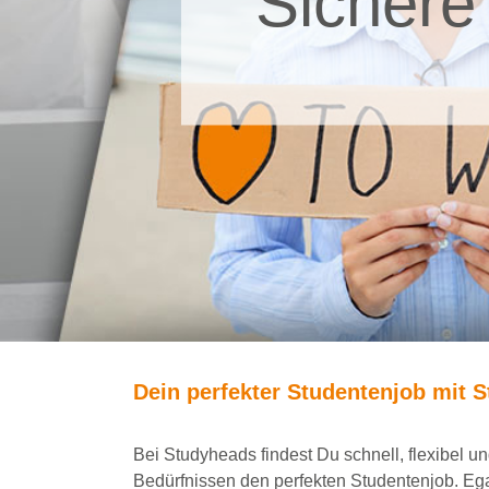
Sichere
Dein
perfekte
r
Studentenjob
mit
S
Bei
Studyheads
findest Du
schnell, flexibel 
Bedürfnissen den
perfekten Studentenjob
. Eg