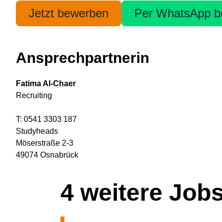
Jetzt bewerben
Per WhatsApp b
Ansprechpartnerin
Fatima Al-Chaer
Recruiting
T: 0541 3303 187
Studyheads
Möserstraße 2-3
49074 Osnabrück
4
weitere Job