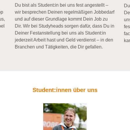
Du bist als Student:in bei uns fest angestellt –
Du
pp
wir besprechen Deinen regelmäßigen Jobbedarf
De
us,
und auf dieser Grundlage kommt Dein Job zu
un
bel
Dir. Wir bei Studyheads sorgen dafür, dass Du in
fe
Deiner Festanstellung bei uns als Student:in
fa
jederzeit Arbeit hast und Geld verdienst – in den
kar
Branchen und Tätigkeiten, die Dir gefallen.
Student:innen über uns