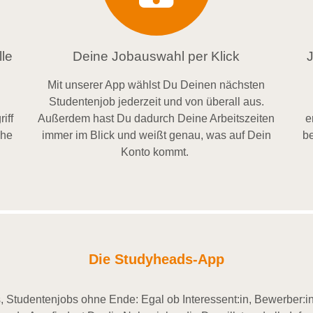
le
Deine Jobauswahl per Klick
Mit unserer App wählst Du Deinen nächsten
Studentenjob jederzeit und von überall aus.
iff
Außerdem
hast Du dadurch
Deine Arbeitszeiten
e
ähe
im
mer im
Blick und weiß
t
genau, was auf Dein
be
Konto
kommt.
Die Studyheads-App
 Studentenjobs ohne Ende: Egal ob Interessent:in, Bewerber:in 