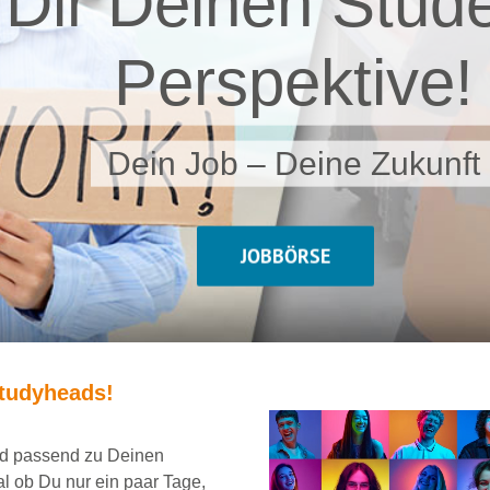
 Dir Deinen Stude
Perspektive!
Dein Job – Deine Zukunft
JOBBÖRSE
tudyheads
!
und passend
zu Deinen
al ob Du nur ein
paar Tage,