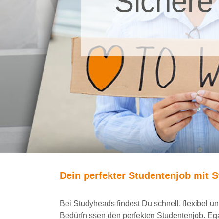
Sichere
Dein
perfekte
r
Studentenjob
mit
S
Bei
Studyheads
findest Du
schnell, flexibel 
Bedürfnissen den
perfekten Studentenjob
. Eg