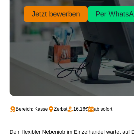
Jetzt bewerben
Per WhatsA
Bereich: Kasse
Zerbst
16,16€
ab sofort
Dein flexibler Nebenjob im Einzelhandel wartet auf