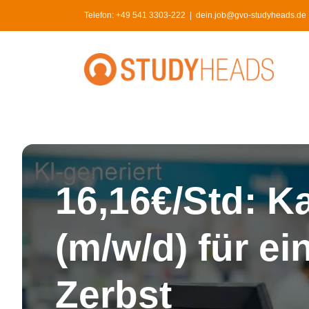
Skip
Telefon:
+49 541 3303-222
|
dein.job@gvo-studyheads.de | 
to
content
16,16€/Std: K
(m/w/d) für ei
Zerbst