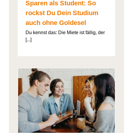
Sparen als Student: So
rockst Du Dein Studium
auch ohne Goldesel
Du kennst das: Die Miete ist fällig, der
[...]
026“
artner