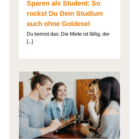
Sparen als Student: So
rockst Du Dein Studium
auch ohne Goldesel
Du kennst das: Die Miete ist fällig, der
[...]
026“
artner