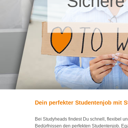
Sichere
Dein
perfekte
r
Studentenjob
mit
S
Bei
Studyheads
findest Du
schnell, flexibel 
Bedürfnissen den
perfekten Studentenjob
. Eg