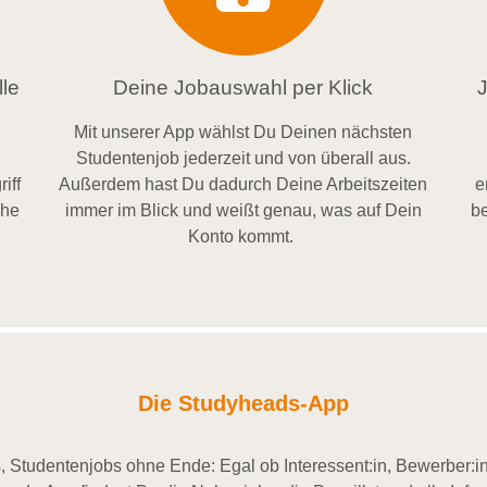
le
Deine Jobauswahl per Klick
Mit unserer App wählst Du Deinen nächsten
Studentenjob jederzeit und von überall aus.
iff
Außerdem
hast Du dadurch
Deine Arbeitszeiten
e
ähe
im
mer im
Blick und weiß
t
genau, was auf Dein
be
Konto
kommt.
Die Studyheads-App
 Studentenjobs ohne Ende: Egal ob Interessent:in, Bewerber:in 