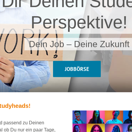
 Dir Deinen Stude
Perspektive!
Dein Job – Deine Zukunft
JOBBÖRSE
tudyheads
!
und passend
zu Deinen
al ob Du nur ein
paar Tage,