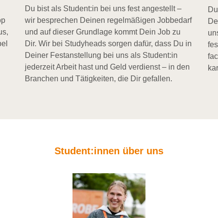
Du bist als Student:in bei uns fest angestellt –
Du
pp
wir besprechen Deinen regelmäßigen Jobbedarf
De
us,
und auf dieser Grundlage kommt Dein Job zu
un
bel
Dir. Wir bei Studyheads sorgen dafür, dass Du in
fe
Deiner Festanstellung bei uns als Student:in
fa
jederzeit Arbeit hast und Geld verdienst – in den
kar
Branchen und Tätigkeiten, die Dir gefallen.
Student:innen über uns