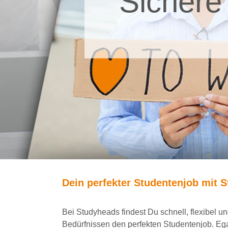
Sichere
Dein
perfekte
r
Studentenjob
mit
S
Bei
Studyheads
findest Du
schnell, flexibel 
Bedürfnissen den
perfekten Studentenjob
. Eg