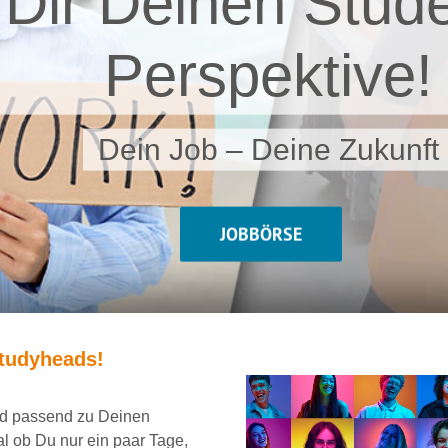
 Dir Deinen Stude
Perspektive!
Dein Job – Deine Zukunft
JOBBÖRSE
tudyheads
!
und passend
zu Deinen
al ob Du nur ein
paar Tage,