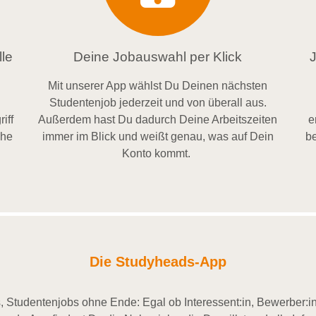
le
Deine Jobauswahl per Klick
Mit unserer App wählst Du Deinen nächsten
Studentenjob jederzeit und von überall aus.
iff
Außerdem
hast Du dadurch
Deine Arbeitszeiten
e
ähe
im
mer im
Blick und weiß
t
genau, was auf Dein
be
Konto
kommt.
Die Studyheads-App
 Studentenjobs ohne Ende: Egal ob Interessent:in, Bewerber:in 