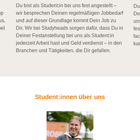
Du bist als Student:in bei uns fest angestellt –
Du
pp
wir besprechen Deinen regelmäßigen Jobbedarf
De
us,
und auf dieser Grundlage kommt Dein Job zu
un
bel
Dir. Wir bei Studyheads sorgen dafür, dass Du in
fe
Deiner Festanstellung bei uns als Student:in
fa
jederzeit Arbeit hast und Geld verdienst – in den
kar
Branchen und Tätigkeiten, die Dir gefallen.
Student:innen über uns