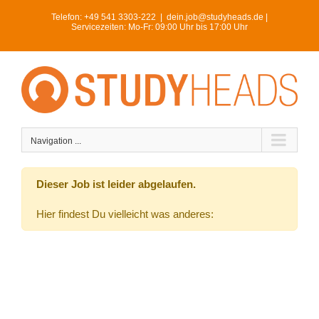
Skip
Telefon:
+49 541 3303-222
|
dein.job@studyheads.de |
to
Servicezeiten: Mo-Fr: 09:00 Uhr bis 17:00 Uhr
content
Navigation ...
Dieser Job ist leider abgelaufen.
Hier findest Du vielleicht was anderes: