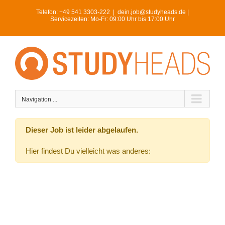
Skip
Telefon:
+49 541 3303-222
|
dein.job@studyheads.de |
to
Servicezeiten: Mo-Fr: 09:00 Uhr bis 17:00 Uhr
content
Navigation ...
Dieser Job ist leider abgelaufen.
Hier findest Du vielleicht was anderes: