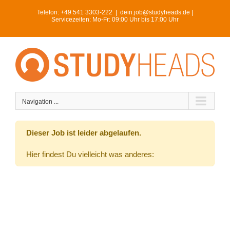
Skip
Telefon:
+49 541 3303-222
|
dein.job@studyheads.de |
to
Servicezeiten: Mo-Fr: 09:00 Uhr bis 17:00 Uhr
content
Navigation ...
Dieser Job ist leider abgelaufen.
Hier findest Du vielleicht was anderes: