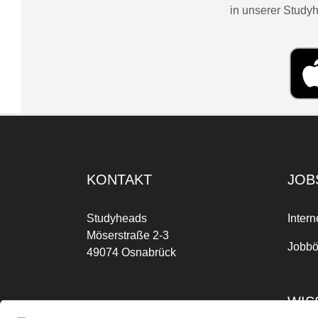
in unserer Studyh
KONTAKT
JOB
Studyheads
Intern
Möserstraße 2-3
Jobbö
49074 Osnabrück
WIS
Mo-Fr: 09:00 Uhr bis 17:00 Uhr