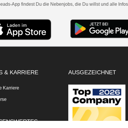
eads-App findest Du die Nebenjobs, die Du willst und alle Infos
S & KARRIERE
AUSGEZEICHNET
e Karriere
rse
SENSWERTES