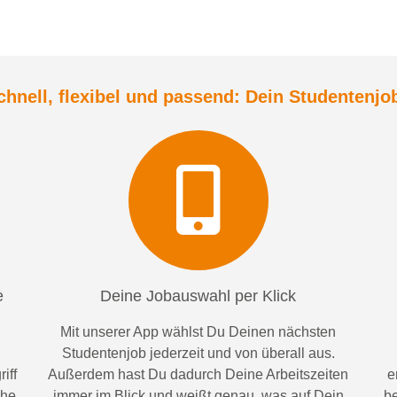
chnell, flexibel und
passend:
Dein Student
enjo
e
Deine Jobauswahl per Klick
Mit unserer App wählst Du Deinen nächsten
Studentenjob jederzeit und von überall aus.
iff
Außerdem
hast Du dadurch
Deine Arbeitszeiten
e
ähe
im
mer im
Blick und weiß
t
genau, was auf Dein
be