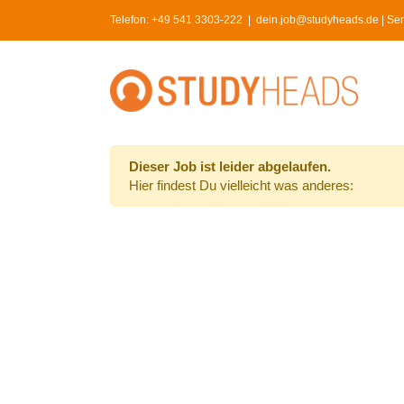
Skip
Telefon:
+49 541 3303-222
|
dein.job@studyheads.de | Serv
to
content
Dieser Job ist leider abgelaufen.
Hier findest Du vielleicht was anderes: