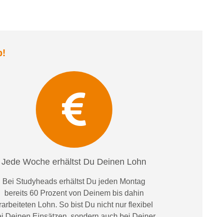
b
!
Jede Woche erhältst Du Deinen Lohn
Bei
Studyheads
erhältst Du jeden Montag
bereits
60 Prozent
von
D
einem
bis dahin
rarbeiteten Lohn
. So bist Du nicht nur flexibel
i Deinen Einsätzen
, sondern
auch bei
Deiner