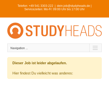
Skip
Telefon:
+49 541 3303-222
|
dein.job@studyheads.de |
to
Servicezeiten: Mo-Fr: 09:00 Uhr bis 17:00 Uhr
content
Navigation ...
Dieser Job ist leider abgelaufen.
Hier findest Du vielleicht was anderes: