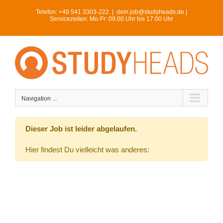
Skip
Telefon:
+49 541 3303-222
|
dein.job@studyheads.de |
to
Servicezeiten: Mo-Fr: 09:00 Uhr bis 17:00 Uhr
content
Navigation ...
Dieser Job ist leider abgelaufen.
Hier findest Du vielleicht was anderes: