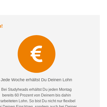
b
!
Jede Woche erhältst Du Deinen Lohn
Bei
Studyheads
erhältst Du jeden Montag
bereits
60 Prozent
von
D
einem
bis dahin
rarbeiteten Lohn
. So bist Du nicht nur flexibel
i Deinen Einsätzen
, sondern
auch bei
Deiner