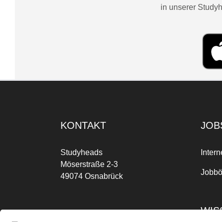
in unserer Studyh
KONTAKT
JOB
Studyheads
Intern
Möserstraße 2-3
Jobbö
49074 Osnabrück
WIS
Mo-Fr: 09:00 Uhr bis 17:00 Uhr