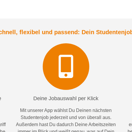
chnell, flexibel und
passend:
Dein Student
enjo
e
Deine Jobauswahl per Klick
Mit unserer App wählst Du Deinen nächsten
Studentenjob jederzeit und von überall aus.
iff
Außerdem
hast Du dadurch
Deine Arbeitszeiten
e
ähe
im
mer im
Blick und weiß
t
genau, was auf Dein
be