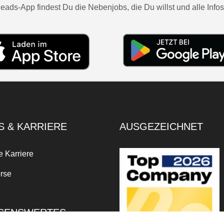
eads-App findest Du die Nebenjobs, die Du willst und alle Infos
S & KARRIERE
AUSGEZEICHNET
e Karriere
rse
SENSWERTES