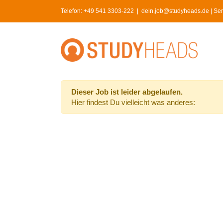
Skip
Telefon:
+49 541 3303-222
|
dein.job@studyheads.de | Serv
to
content
Dieser Job ist leider abgelaufen.
Hier findest Du vielleicht was anderes: