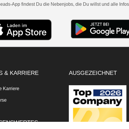
eads-App findest Du die Nebenjobs, die Du willst und alle Infos
S & KARRIERE
AUSGEZEICHNET
e Karriere
rse
SENSWERTES