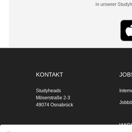
in unserer Studyh
KONTAKT
JOB
Studyheads
Intern
Möserstraße 2-3
Jobbö
49074 Osnabrück
WIS
Mo-Fr: 09:00 Uhr bis 17:00 Uhr