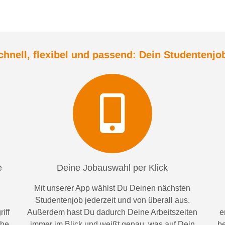
chnell, flexibel und
passend:
Dein Student
enjo
e
Deine Jobauswahl per Klick
Mit unserer App wählst Du Deinen nächsten
Studentenjob jederzeit und von überall aus.
iff
Außerdem
hast Du dadurch
Deine Arbeitszeiten
e
ähe
im
mer im
Blick und weiß
t
genau, was auf Dein
be