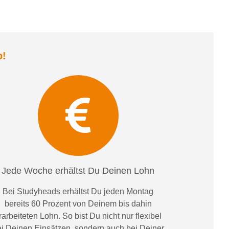
b
!
Jede Woche erhältst Du Deinen Lohn
Bei
Studyheads
erhältst Du jeden Montag
bereits
60 Prozent
von
D
einem
bis dahin
rarbeiteten Lohn
. So bist Du nicht nur flexibel
i Deinen Einsätzen
, sondern
auch bei
Deiner