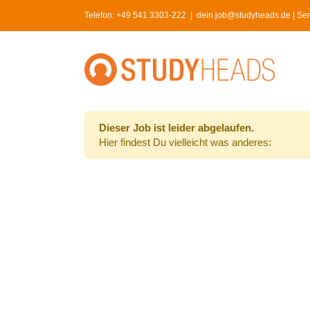
Skip
Telefon:
+49 541 3303-222
|
dein.job@studyheads.de | Serv
to
content
Dieser Job ist leider abgelaufen.
Hier findest Du vielleicht was anderes: