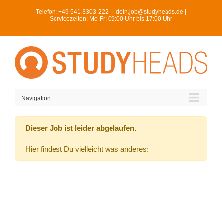
Skip
Telefon:
+49 541 3303-222
|
dein.job@studyheads.de |
to
Servicezeiten: Mo-Fr: 09:00 Uhr bis 17:00 Uhr
content
Navigation ...
Dieser Job ist leider abgelaufen.
Hier findest Du vielleicht was anderes: