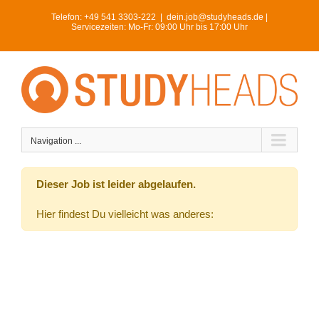
Skip
Telefon:
+49 541 3303-222
|
dein.job@studyheads.de |
to
Servicezeiten: Mo-Fr: 09:00 Uhr bis 17:00 Uhr
content
Navigation ...
Dieser Job ist leider abgelaufen.
Hier findest Du vielleicht was anderes: