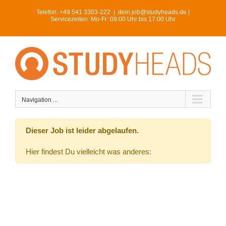
Skip
Telefon:
+49 541 3303-222
|
dein.job@studyheads.de |
to
Servicezeiten: Mo-Fr: 09:00 Uhr bis 17:00 Uhr
content
Navigation ...
Dieser Job ist leider abgelaufen.
Hier findest Du vielleicht was anderes: