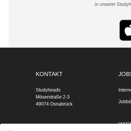
in unserer Studyh
KONTAKT
JOB
Studyheads
Intern
Möserstraße 2-3
Jobbö
49074 Osnabrück
WIS
Mo-Fr: 09:00 Uhr bis 17:00 Uhr