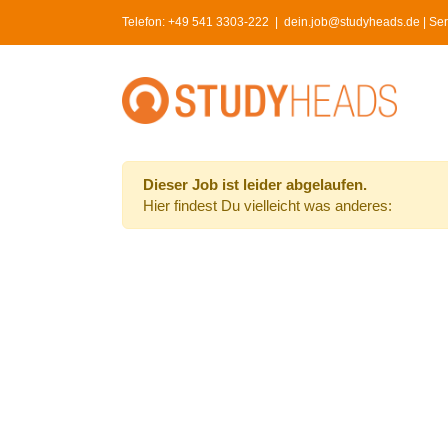
Skip
Telefon:
+49 541 3303-222
|
dein.job@studyheads.de | Serv
to
content
Dieser Job ist leider abgelaufen.
Hier findest Du vielleicht was anderes: