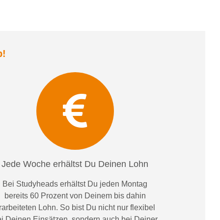
b
!
Jede Woche erhältst Du Deinen Lohn
Bei
Studyheads
erhältst Du jeden Montag
bereits
60 Prozent
von
D
einem
bis dahin
rarbeiteten Lohn
. So bist Du nicht nur flexibel
i Deinen Einsätzen
, sondern
auch bei
Deiner