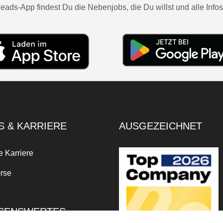
eads-App findest Du die Nebenjobs, die Du willst und alle Infos
S & KARRIERE
AUSGEZEICHNET
e Karriere
rse
SENSWERTES