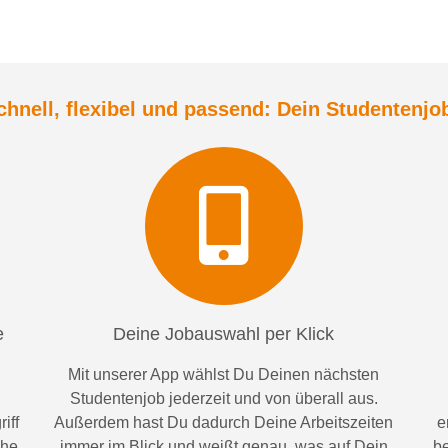
chnell, flexibel und
passend:
Dein Student
enjo
e
Deine Jobauswahl per Klick
Mit unserer App wählst Du Deinen nächsten
Studentenjob jederzeit und von überall aus.
iff
Außerdem
hast Du dadurch
Deine Arbeitszeiten
e
ähe
im
mer im
Blick und weiß
t
genau, was auf Dein
be