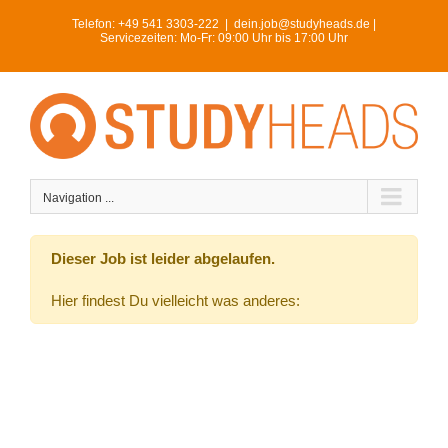
Skip
Telefon:
+49 541 3303-222
|
dein.job@studyheads.de |
to
Servicezeiten: Mo-Fr: 09:00 Uhr bis 17:00 Uhr
content
Navigation ...
Dieser Job ist leider abgelaufen.
Hier findest Du vielleicht was anderes: