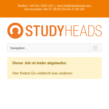
Skip
Telefon:
+49 541 3303-222
|
dein.job@studyheads.de |
to
Servicezeiten: Mo-Fr: 09:00 Uhr bis 17:00 Uhr
content
Navigation ...
Dieser Job ist leider abgelaufen.
Hier findest Du vielleicht was anderes: