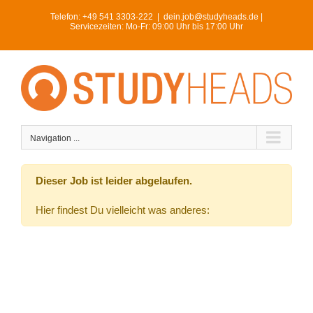
Skip
Telefon:
+49 541 3303-222
|
dein.job@studyheads.de |
to
Servicezeiten: Mo-Fr: 09:00 Uhr bis 17:00 Uhr
content
Navigation ...
Dieser Job ist leider abgelaufen.
Hier findest Du vielleicht was anderes: