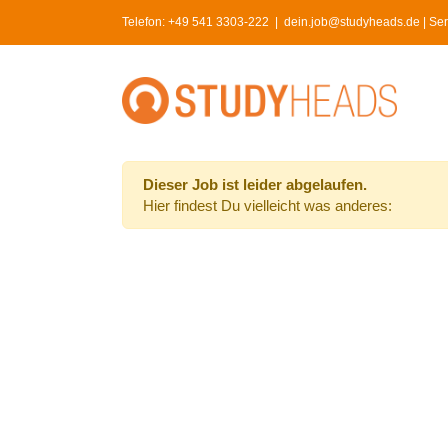
Skip
Telefon:
+49 541 3303-222
|
dein.job@studyheads.de | Serv
to
content
Dieser Job ist leider abgelaufen.
Hier findest Du vielleicht was anderes: