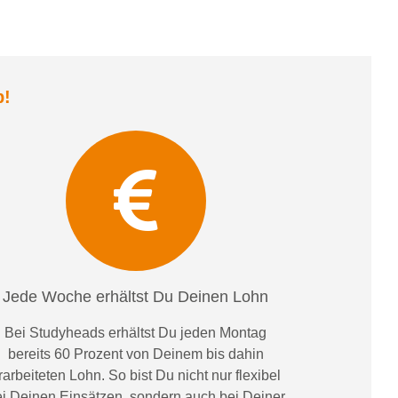
b
!
Jede Woche erhältst Du Deinen Lohn
Bei
Studyheads
erhältst Du jeden Montag
bereits
60 Prozent
von
D
einem
bis dahin
rarbeiteten Lohn
. So bist Du nicht nur flexibel
i Deinen Einsätzen
, sondern
auch bei
Deiner