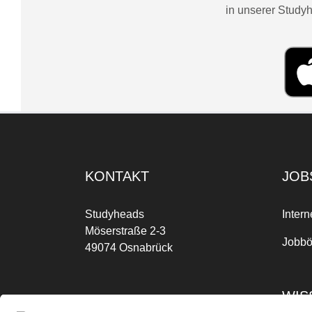
in unserer Studyh
KONTAKT
JOB
Studyheads
Intern
Möserstraße 2-3
Jobbö
49074 Osnabrück
WIS
Mo-Fr: 09:00 Uhr bis 17:00 Uhr