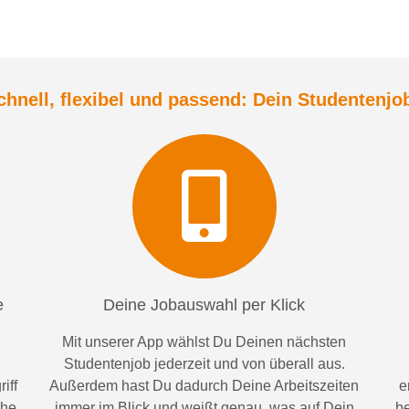
chnell, flexibel und
passend:
Dein Student
enjo
e
Deine Jobauswahl per Klick
Mit unserer App wählst Du Deinen nächsten
Studentenjob jederzeit und von überall aus.
iff
Außerdem
hast Du dadurch
Deine Arbeitszeiten
e
ähe
im
mer im
Blick und weiß
t
genau, was auf Dein
be