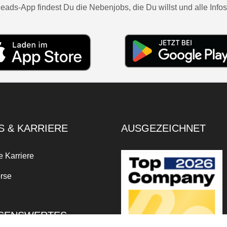
eads-App findest Du die Nebenjobs, die Du willst und alle Infos
S & KARRIERE
AUSGEZEICHNET
e Karriere
rse
SENSWERTES