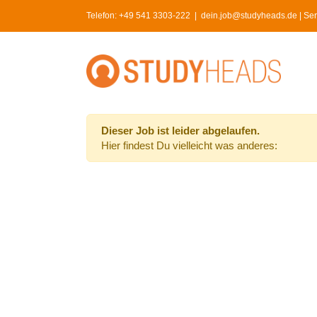
Skip
Telefon:
+49 541 3303-222
|
dein.job@studyheads.de | Serv
to
content
Dieser Job ist leider abgelaufen.
Hier findest Du vielleicht was anderes: