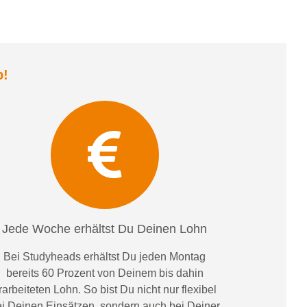
b
!
Jede Woche erhältst Du Deinen Lohn
Bei
Studyheads
erhältst Du jeden Montag
bereits
60 Prozent
von
D
einem
bis dahin
rarbeiteten Lohn
. So bist Du nicht nur flexibel
i Deinen Einsätzen
, sondern
auch bei
Deiner