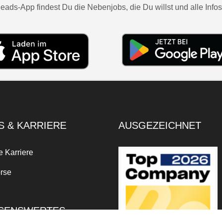
eads-App findest Du die Nebenjobs, die Du willst und alle Infos
S & KARRIERE
AUSGEZEICHNET
e Karriere
rse
SENSWERTES