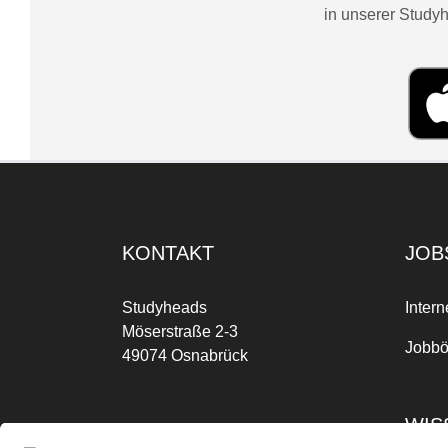
in unserer Studyh
KONTAKT
JOB
Studyheads
Intern
Möserstraße 2-3
Jobbö
49074 Osnabrück
WIS
Mo-Fr: 09:00 Uhr bis 17:00 Uhr