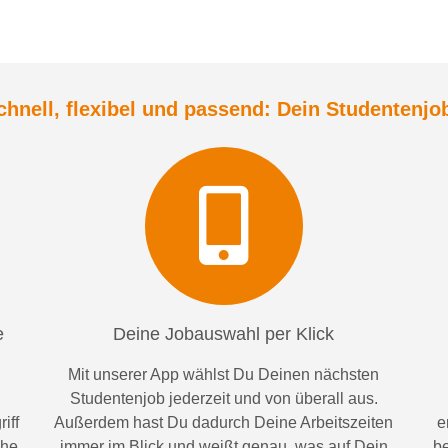
chnell, flexibel und
passend:
Dein Student
enjo
e
Deine Jobauswahl per Klick
Mit unserer App wählst Du Deinen nächsten
Studentenjob jederzeit und von überall aus.
iff
Außerdem
hast Du dadurch
Deine Arbeitszeiten
e
ähe
im
mer im
Blick und weiß
t
genau, was auf Dein
be