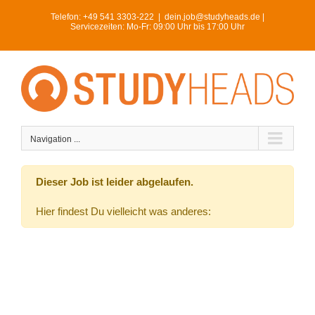
Skip
Telefon:
+49 541 3303-222
|
dein.job@studyheads.de |
to
Servicezeiten: Mo-Fr: 09:00 Uhr bis 17:00 Uhr
content
Navigation ...
Dieser Job ist leider abgelaufen.
Hier findest Du vielleicht was anderes: