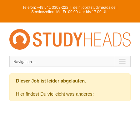
Skip
Telefon:
+49 541 3303-222
|
dein.job@studyheads.de |
to
Servicezeiten: Mo-Fr: 09:00 Uhr bis 17:00 Uhr
content
Navigation ...
Dieser Job ist leider abgelaufen.
Hier findest Du vielleicht was anderes: