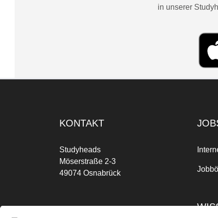
in unserer Studyh
KONTAKT
JOB
Studyheads
Intern
Möserstraße 2-3
Jobbö
49074 Osnabrück
WIS
Mo-Fr: 09:00 Uhr bis 17:00 Uhr