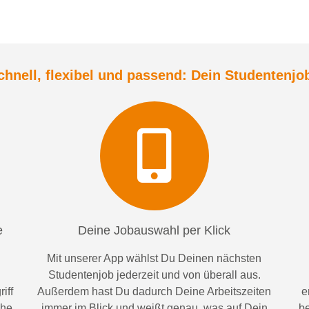
chnell, flexibel und
passend:
Dein Student
enjo
e
Deine Jobauswahl per Klick
Mit unserer App wählst Du Deinen nächsten
Studentenjob jederzeit und von überall aus.
iff
Außerdem
hast Du dadurch
Deine Arbeitszeiten
e
ähe
im
mer im
Blick und weiß
t
genau, was auf Dein
be