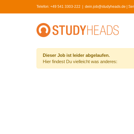
Skip
Telefon:
+49 541 3303-222
|
dein.job@studyheads.de | Serv
to
content
Dieser Job ist leider abgelaufen.
Hier findest Du vielleicht was anderes: