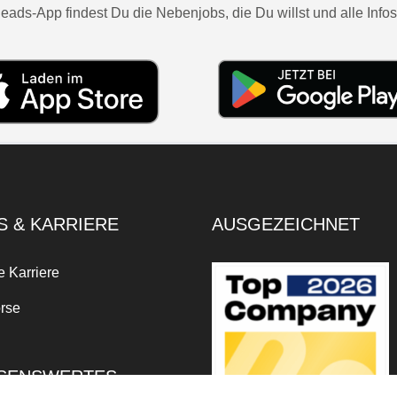
eads-App findest Du die Nebenjobs, die Du willst und alle Infos
S & KARRIERE
AUSGEZEICHNET
e Karriere
rse
SENSWERTES