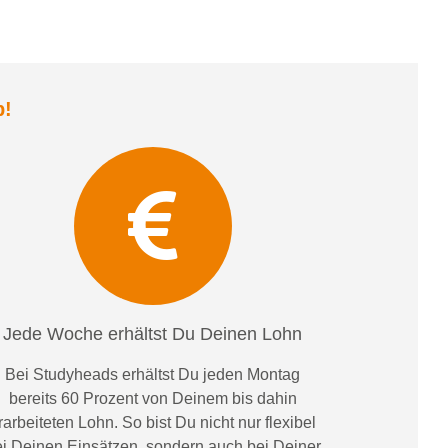
b
!
Jede Woche erhältst Du Deinen Lohn
Bei
Studyheads
erhältst Du jeden Montag
bereits
60 Prozent
von
D
einem
bis dahin
rarbeiteten Lohn
. So bist Du nicht nur flexibel
i Deinen Einsätzen
, sondern
auch bei
Deiner