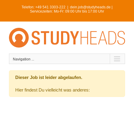
Skip
Telefon:
+49 541 3303-222
|
dein.job@studyheads.de |
to
Servicezeiten: Mo-Fr: 09:00 Uhr bis 17:00 Uhr
content
Navigation ...
Dieser Job ist leider abgelaufen.
Hier findest Du vielleicht was anderes: