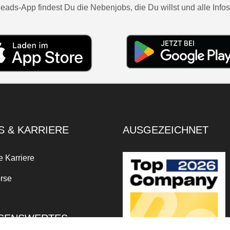
eads-App findest Du die Nebenjobs, die Du willst und alle Infos
S & KARRIERE
AUSGEZEICHNET
e Karriere
rse
SENSWERTES