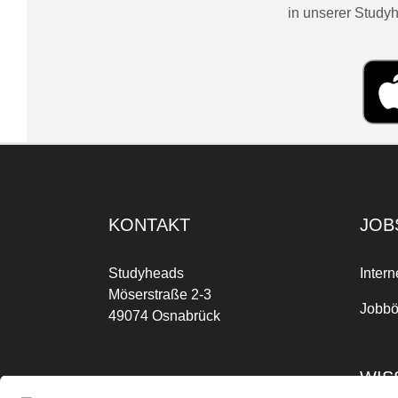
in unserer Studyh
KONTAKT
JOB
Studyheads
Intern
Möserstraße 2-3
Jobbö
49074 Osnabrück
WIS
Mo-Fr: 09:00 Uhr bis 17:00 Uhr