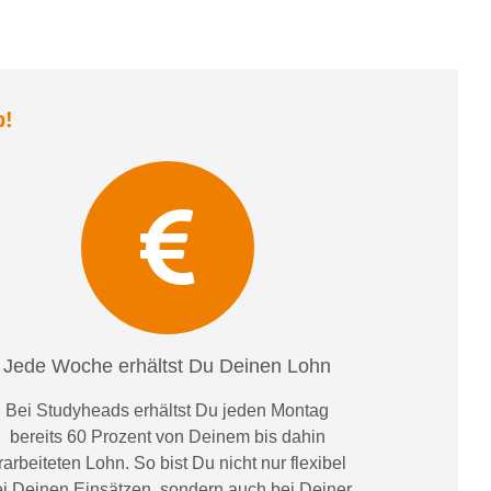
b
!
Jede Woche erhältst Du Deinen Lohn
Bei
Studyheads
erhältst Du jeden Montag
bereits
60 Prozent
von
D
einem
bis dahin
rarbeiteten Lohn
. So bist Du nicht nur flexibel
i Deinen Einsätzen
, sondern
auch bei
Deiner