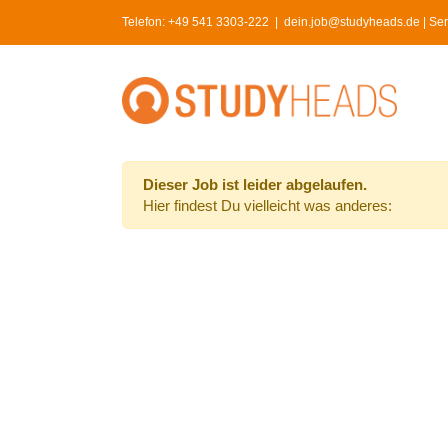
Skip
Telefon:
+49 541 3303-222
|
dein.job@studyheads.de | Serv
to
content
Dieser Job ist leider abgelaufen.
Hier findest Du vielleicht was anderes: