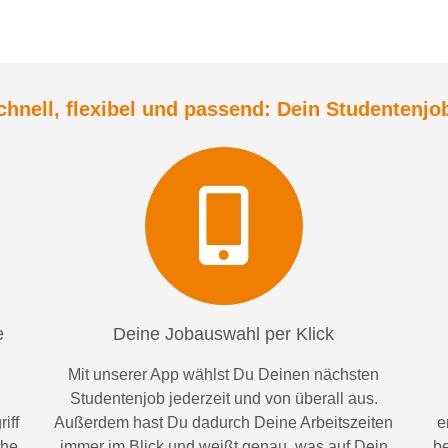
chnell, flexibel und
passend:
Dein Student
enjo
e
Deine Jobauswahl per Klick
Mit unserer App wählst Du Deinen nächsten
Studentenjob jederzeit und von überall aus.
iff
Außerdem
hast Du dadurch
Deine Arbeitszeiten
e
ähe
im
mer im
Blick und weiß
t
genau, was auf Dein
be