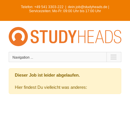
Skip
Telefon:
+49 541 3303-222
|
dein.job@studyheads.de |
to
Servicezeiten: Mo-Fr: 09:00 Uhr bis 17:00 Uhr
content
Navigation ...
Dieser Job ist leider abgelaufen.
Hier findest Du vielleicht was anderes: