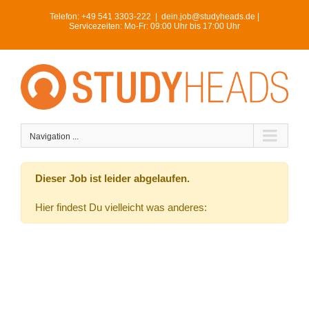
Skip
Telefon:
+49 541 3303-222
|
dein.job@studyheads.de |
to
Servicezeiten: Mo-Fr: 09:00 Uhr bis 17:00 Uhr
content
Navigation ...
Dieser Job ist leider abgelaufen.
Hier findest Du vielleicht was anderes: