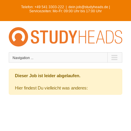
Skip
Telefon:
+49 541 3303-222
|
dein.job@studyheads.de |
to
Servicezeiten: Mo-Fr: 09:00 Uhr bis 17:00 Uhr
content
Navigation ...
Dieser Job ist leider abgelaufen.
Hier findest Du vielleicht was anderes: