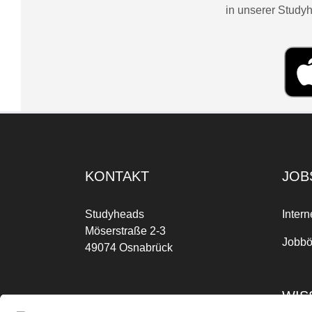
in unserer Studyh
KONTAKT
JOB
Studyheads
Intern
Möserstraße 2-3
Jobbö
49074 Osnabrück
WIS
Mo-Fr: 09:00 Uhr bis 17:00 Uhr