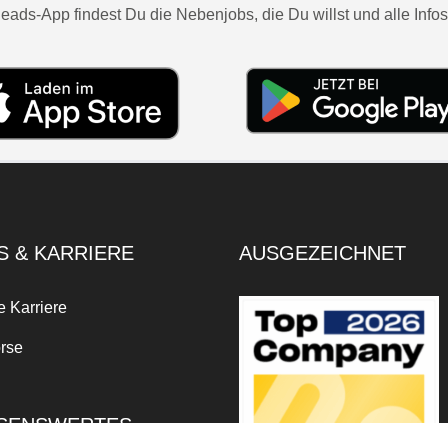
eads-App findest Du die Nebenjobs, die Du willst und alle Infos
S & KARRIERE
AUSGEZEICHNET
e Karriere
rse
SENSWERTES