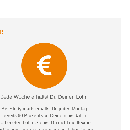
b
!
Jede Woche erhältst Du Deinen Lohn
Bei
Studyheads
erhältst Du jeden Montag
bereits
60 Prozent
von
D
einem
bis dahin
rarbeiteten Lohn
. So bist Du nicht nur flexibel
i Deinen Einsätzen
, sondern
auch bei
Deiner