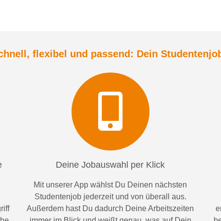
chnell, flexibel und
passend:
Dein Student
enjo
e
Deine Jobauswahl per Klick
Mit unserer App wählst Du Deinen nächsten
Studentenjob jederzeit und von überall aus.
iff
Außerdem
hast Du dadurch
Deine Arbeitszeiten
e
ähe
im
mer im
Blick und weiß
t
genau, was auf Dein
be