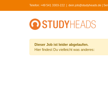
Skip
Telefon:
+49 541 3303-222
|
dein.job@studyheads.de | Serv
to
content
Dieser Job ist leider abgelaufen.
Hier findest Du vielleicht was anderes: