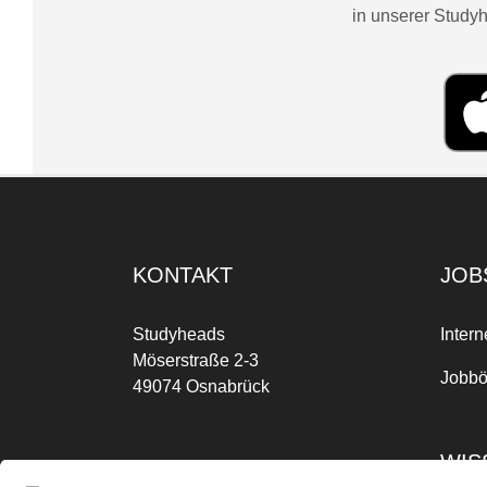
in unserer Studyh
KONTAKT
JOB
Studyheads
Intern
Möserstraße 2-3
Jobbö
49074 Osnabrück
WIS
Mo-Fr: 09:00 Uhr bis 17:00 Uhr