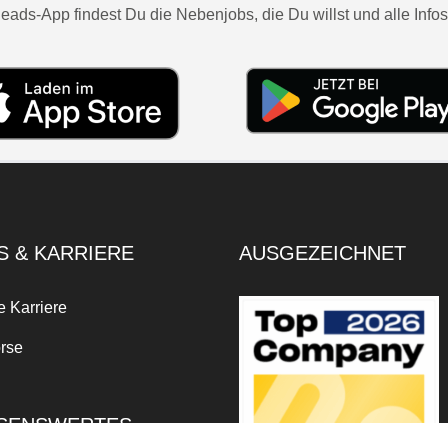
eads-App findest Du die Nebenjobs, die Du willst und alle Infos
S & KARRIERE
AUSGEZEICHNET
e Karriere
rse
SENSWERTES