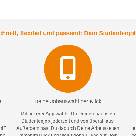
chnell, flexibel und
passend:
Dein Student
enjo
e
Deine Jobauswahl per Klick
Mit unserer App wählst Du Deinen nächsten
Studentenjob jederzeit und von überall aus.
iff
Außerdem
hast Du dadurch
Deine Arbeitszeiten
e
ähe
im
mer im
Blick und weiß
t
genau, was auf Dein
be