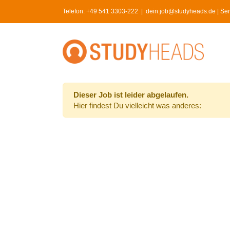
Skip
Telefon:
+49 541 3303-222
|
dein.job@studyheads.de | Serv
to
content
Dieser Job ist leider abgelaufen.
Hier findest Du vielleicht was anderes: