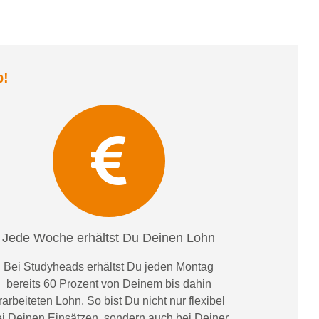
b
!
Jede Woche erhältst Du Deinen Lohn
Bei
Studyheads
erhältst Du jeden Montag
bereits
60 Prozent
von
D
einem
bis dahin
rarbeiteten Lohn
. So bist Du nicht nur flexibel
i Deinen Einsätzen
, sondern
auch bei
Deiner